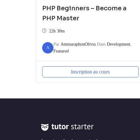
PHP Beginners – Become a
PHP Master
22h 30m
Par
AmmaraphonOlivia
Dans
Development
,
A
Featured
Inscription au cours