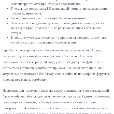
компенсируют часть проигрыша в виде кэшбэка.
У легальных российских БК таких акций немного, но каждая из них
по-своему интересна.
Без него принять участие в акции будет невозможно.
Оформление и продление документа обходится казино в десятки
тысяч долларов, поэтому они не рискуют лишиться легального
статуса.
В любом случае вам нужно как-то проставить подарок, после чего
контора выполнит оставшиеся условия акции.
Фрибет за регистрацию в БК без внесения депозита на игровой счет,
позволяет сделать онлайн-ставку на спорт бесплатно. В списке
представлены букмекеры 2024 года, у которых доступны фрибеты без
депозита за установку мобильного приложения или регистрацию. Все
актуальные промокоды в 2024 году можно найти на популярных форумах,
которые посвящены гемблингу.
Например, они позволяют сразу же вывести выигранные средства на свой
банковский счет, без ожидания выполнения отыгрыша. Одним из ключевых
преимуществ промокодов без отыгрыша является их простота и
прозрачность. Вам больше не нужно беспокоиться о том, сколько раз вам
нужно будет поставить бонусные средства, чтобы вывести их на свой счет.