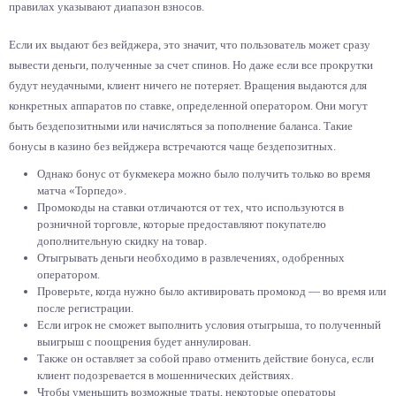
правилах указывают диапазон взносов.
Если их выдают без вейджера, это значит, что пользователь может сразу
вывести деньги, полученные за счет спинов. Но даже если все прокрутки
будут неудачными, клиент ничего не потеряет. Вращения выдаются для
конкретных аппаратов по ставке, определенной оператором. Они могут
быть бездепозитными или начисляться за пополнение баланса. Такие
бонусы в казино без вейджера встречаются чаще бездепозитных.
Однако бонус от букмекера можно было получить только во время
матча «Торпедо».
Промокоды на ставки отличаются от тех, что используются в
розничной торговле, которые предоставляют покупателю
дополнительную скидку на товар.
Отыгрывать деньги необходимо в развлечениях, одобренных
оператором.
Проверьте, когда нужно было активировать промокод — во время или
после регистрации.
Если игрок не сможет выполнить условия отыгрыша, то полученный
выигрыш с поощрения будет аннулирован.
Также он оставляет за собой право отменить действие бонуса, если
клиент подозревается в мошеннических действиях.
Чтобы уменьшить возможные траты, некоторые операторы