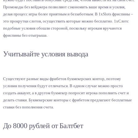
Промокоды без вейджера позволяют сэкономить ваше время и усилия,
делая процесс игры более приятным и беззаботным. В 1xSlots фриспины –
это прокрутки слотов, осуществить которые можно бесплатно. 1хСлотс
подобные условия обошли стороной, поскольку игрокам вручаются
фриспины без отыгрыша.
Учитывайте условия вывода
Существуют разные виды фрибетов букмекерских контор, поэтому
условия получения будут отличаться. В одном случае можно просто
создать аккаунт, а в другом букмекер попросит игрока пополнить счет и
делать ставки. Букмекерские конторы с фрибетом предлагают бесплатные
ставки без пополнения счета.
До 8000 рублей от Балтбет