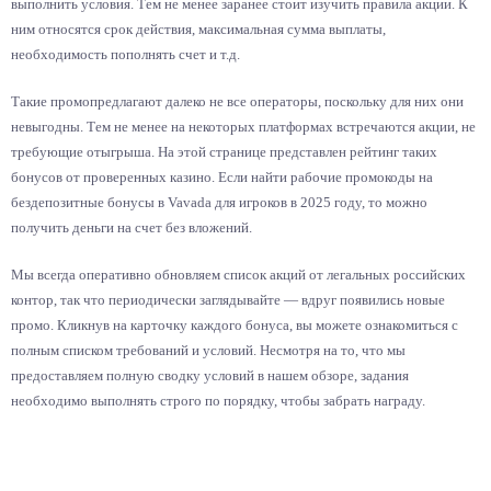
выполнить условия. Тем не менее заранее стоит изучить правила акции. К
ним относятся срок действия, максимальная сумма выплаты,
необходимость пополнять счет и т.д.
Такие промопредлагают далеко не все операторы, поскольку для них они
невыгодны. Тем не менее на некоторых платформах встречаются акции, не
требующие отыгрыша. На этой странице представлен рейтинг таких
бонусов от проверенных казино. Если найти рабочие промокоды на
бездепозитные бонусы в Vavada для игроков в 2025 году, то можно
получить деньги на счет без вложений.
Мы всегда оперативно обновляем список акций от легальных российских
контор, так что периодически заглядывайте — вдруг появились новые
промо. Кликнув на карточку каждого бонуса, вы можете ознакомиться с
полным списком требований и условий. Несмотря на то, что мы
предоставляем полную сводку условий в нашем обзоре, задания
необходимо выполнять строго по порядку, чтобы забрать награду.